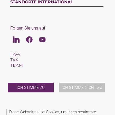
STANDORTE INTERNATIONAL
Folgen Sie uns auf
Linkedin
Facebook
Youtube
LAW
TAX
TEAM
KARRIERE
ÜBER UNS
INTERNATIONAL
NEWS & JUSFUL
ICH STIMME ZU
ICH STIMME NICHT ZU
VERANSTALTUNGEN
KONTAKT
Diese Webseite nutzt Cookies, um Ihnen bestimmte
2026 (C) SCHINDHELM RECHTSANWALTSGESELLSCHAFT MBH