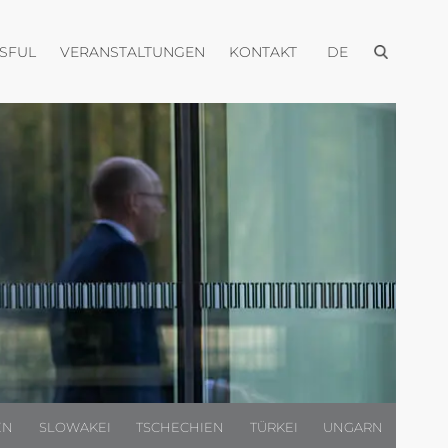
Menü öffnen
Menü öffnen
Menü öffnen
Menü öffnen
USFUL
VERANSTALTUNGEN
KONTAKT
DE
EN
SLOWAKEI
TSCHECHIEN
TÜRKEI
UNGARN