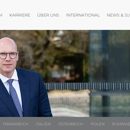
Menü öffnen
Menü öffnen
Menü öffnen
M
KARRIERE
ÜBER UNS
INTERNATIONAL
NEWS & J
FRANKREICH
ITALIEN
ÖSTERREICH
POLEN
RUMÄNI