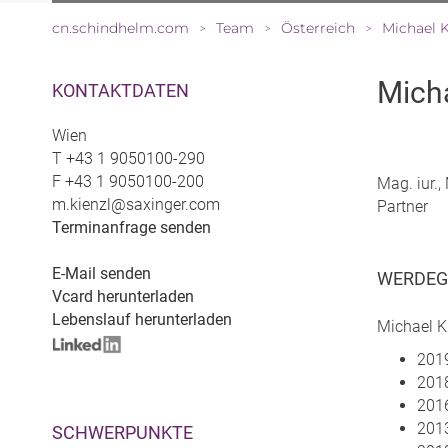
cn.schindhelm.com
Team
Österreich
Michael K
>
>
>
Micha
KONTAKTDATEN
Wien
T
+43 1 9050100-290
F
+43 1 9050100-200
Mag. iur.
m.kienzl@saxinger.com
Partner
Terminanfrage senden
E-Mail senden
WERDE
Vcard herunterladen
Lebenslauf herunterladen
Michael K
2019
2018
2016
2013
SCHWERPUNKTE