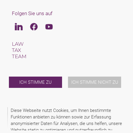
Folgen Sie uns auf
Linkedin
Facebook
Youtube
LAW
TAX
TEAM
KARRIERE
ÜBER UNS
INTERNATIONAL
NEWS & JUSFUL
ICH STIMME ZU
ICH STIMME NICHT ZU
VERANSTALTUNGEN
KONTAKT
Diese Webseite nutzt Cookies, um Ihnen bestimmte
2026 (C) SCHINDHELM RECHTSANWALTSGESELLSCHAFT MBH
Funktionen anbieten zu können sowie zur Erfassung
DISCLAIMER
anonymisierter Daten für Analysen, die uns helfen, unsere
DATENSCHUTZERKLÄRUNG
IMPRESSUM
Website stetig zu optimieren und nutzerfreundlich zu