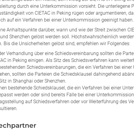
leitung durch eine Unterkommission vorsieht. Die unterlegene Pa
ständigkeit von CIETAC in Peking rügen oder argumentieren, dass 
ich auf ein Verfahren bei einer Unterkommission geeinigt haben.
eine Anhaltspunkte darüber, wann und wie der Streit zwischen C
und Shenzhen gelöst werden soll. Höchstwahrscheinlich werden 
 Bis die Unsicherheiten gelöst sind, empfehlen wir Folgendes:
der Verhandlung über eine Schiedsvereinbarung sollten die Parte
AC in Peking einigen. Als Sitz des Schiedsverfahren kann weit
bestehenden Schiedsvereinbarungen, die ein Verfahren bei ein
ehen, sollten die Parteien die Schiedsklausel dahingehend abänd
Sitz in Shanghai oder Shenzhen.
en bestehende Schiedsklausel, die ein Verfahren bei einer Unt
passt werden oder sind bereits Fälle bei einer Unterkommission 
agsstellung auf Schiedsverfahren oder vor Weiterführung des Ver
ultieren.
echpartner