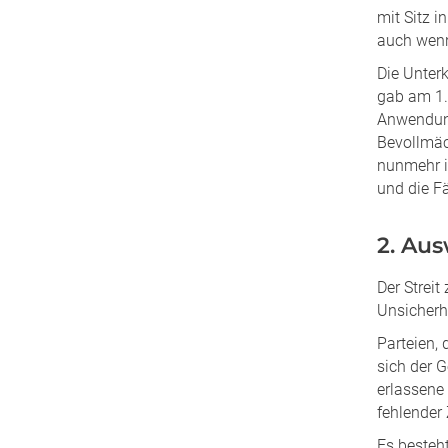
mit Sitz 
auch wenn
Die Unter
gab am 1.
Anwendung
Bevollmäc
nunmehr i
und die Fä
2. Aus
Der Strei
Unsicherh
Parteien,
sich der 
erlassene
fehlender
Es besteht