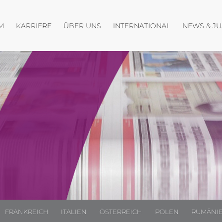
Menü öffnen
Menü öffnen
Menü öffnen
M
KARRIERE
ÜBER UNS
INTERNATIONAL
NEWS & J
FRANKREICH
ITALIEN
ÖSTERREICH
POLEN
RUMÄNI