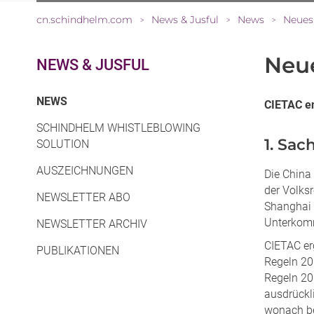
cn.schindhelm.com
News & Jusful
News
Neues 
>
>
>
Neue
NEWS & JUSFUL
(CURRENT)
NEWS
CIETAC e
SCHINDHELM WHISTLEBLOWING
1. Sac
SOLUTION
AUSZEICHNUNGEN
Die China
der Volks
NEWSLETTER ABO
Shanghai 
Unterkomm
NEWSLETTER ARCHIV
CIETAC erg
PUBLIKATIONEN
Regeln 20
Regeln 201
ausdrückl
wonach be