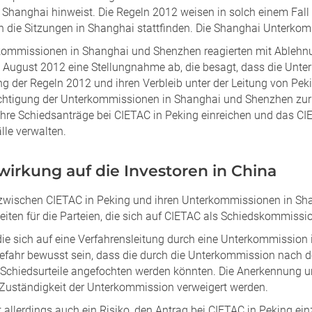
in Shanghai hinweist. Die Regeln 2012 weisen in solch einem Fal
 die Sitzungen in Shanghai stattfinden. Die Shanghai Unterkommi
kommissionen in Shanghai und Shenzhen reagierten mit Ablehn
 August 2012 eine Stellungnahme ab, die besagt, dass die Unt
 der Regeln 2012 und ihren Verbleib unter der Leitung von Pek
htigung der Unterkommissionen in Shanghai und Shenzhen zur L
hre Schiedsanträge bei CIETAC in Peking einreichen und das CI
lle verwalten.
wirkung auf die Investoren in China
t zwischen CIETAC in Peking und ihren Unterkommissionen in Sha
eiten für die Parteien, die sich auf CIETAC als Schiedskommissi
 die sich auf eine Verfahrensleitung durch eine Unterkommissio
Gefahr bewusst sein, dass die durch die Unterkommission nach
 Schiedsurteile angefochten werden könnten. Die Anerkennung u
 Zuständigkeit der Unterkommission verweigert werden.
 allerdings auch ein Risiko, den Antrag bei CIETAC in Peking ei