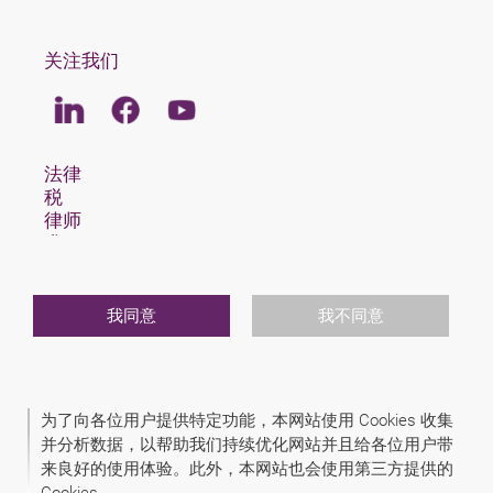
关注我们
Linkedin
Facebook
Youtube
法律
税
律师
求职
关于我们
申特海姆国际
新闻
我同意
我不同意
活动
联系我们
为了向各位用户提供特定功能，本网站使用 Cookies 收集
2026 (C) SCHINDHELM RECHTSANWALTSGESELLSCHAFT MBH
并分析数据，以帮助我们持续优化网站并且给各位用户带
免责声明
来良好的使用体验。此外，本网站也会使用第三方提供的
数据保护声明
版本说明
Cookies.