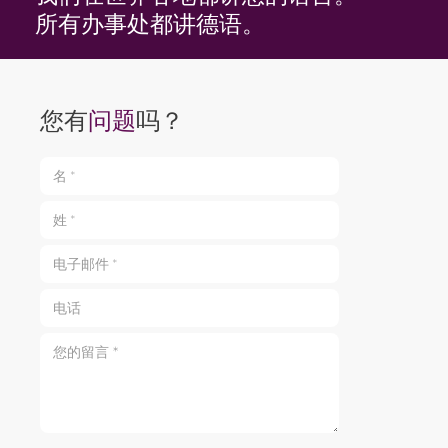
所有办事处都讲德语。
您有
问题
吗？
名 *
姓 *
电子邮件 *
电话
您的留言 *