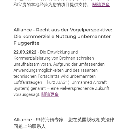
和宝贵的本地经验为您的项目提供支持。
閱讀更多
Alliance - Recht aus der Vogelperspektive:
Die kommerzielle Nutzung unbemannter
Fluggeräte
22.09.2022
- Die Entwicklung und
Kommerzialisierung von Drohnen schreiten
unaufhaltsam voran. Aufgrund der umfassenden
Anwendungsmöglichkeiten und des rasanten
technischen Fortschritts wird unbemannten
Luftfahrzeugen – kurz „UAS“ (=Unmanned Aircraft
System) genannt – eine vielversprechende Zukunft
vorausgesagt.
閱讀更多
Alliance - 申特海姆专家—您在英国脱欧相关法律
问题上的联系人