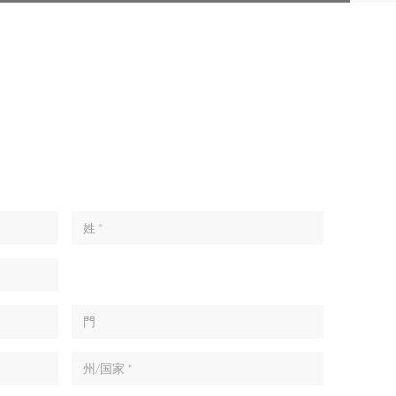
姓 *
門
州/国家 *