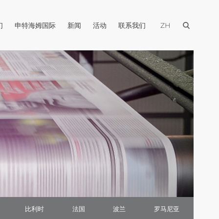
打开菜单
打开菜单
打开菜单
打开菜单
打开菜单
打开菜单
们
申特海姆国际
新闻
活动
联系我们
ZH
比利时
法国
波兰
罗马尼亚