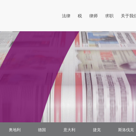
打开菜单
打开菜单
法律
税
律师
求职
关于我
奥地利
德国
意大利
捷克
斯洛伐克