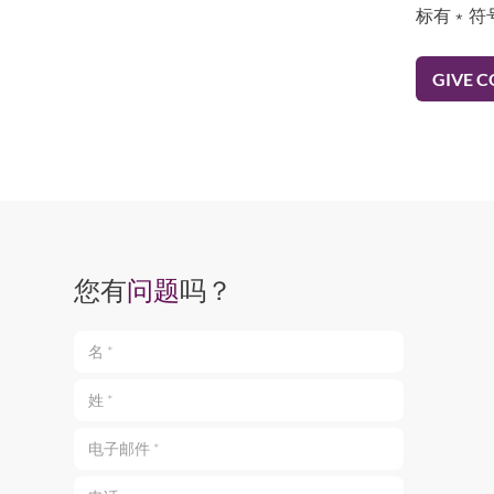
标有﹡符
您有
问题
吗？
名 *
姓 *
电子邮件 *