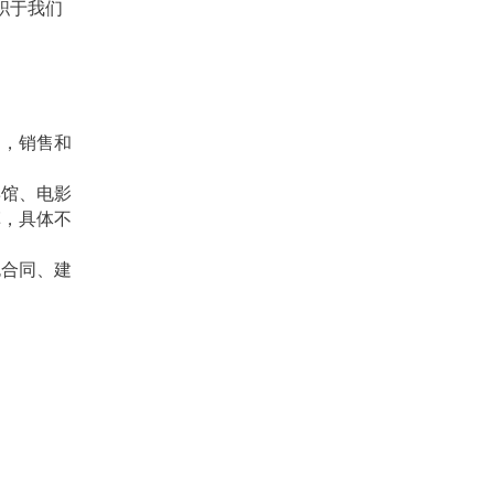
职于我们
易，销售和
宾馆、电影
草，具体不
包合同、建