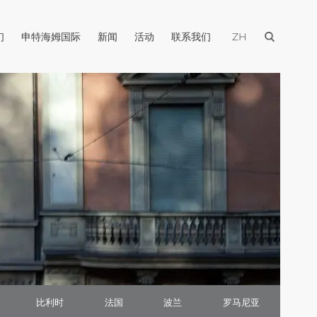
打开菜单
打开菜单
打开菜单
打开菜单
打开菜单
打开菜单
们
申特海姆国际
新闻
活动
联系我们
ZH
比利时
法国
波兰
罗马尼亚