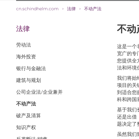
cn.schindhelm.com
法律
不动产法
>
>
不动
法律
劳动法
这是一个
宽广的专
海外投资
您提供全
法和环境
银行与金融法
我们将始
建筑与规划
项目的关
公司企业法/企业兼并
到适合您
科和跨国
不动产法
基于我们
破产及清算
还是出借
题决定了
知识产权
虽然我们