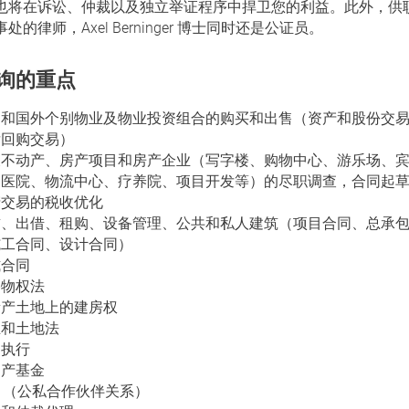
也将在诉讼、仲裁以及独立举证程序中捍卫您的利益。此外，供
处的律师，Axel Berninger 博士同时还是公证员。
询的重点
内和国外个别物业及物业投资组合的购买和出售（资产和股份交
后回购交易）
及不动产、房产项目和房产企业（写字楼、购物中心、游乐场、
、医院、物流中心、疗养院、项目开发等）的尽职调查，合同起
产交易的税收优化
赁、出借、租购、设备管理、公共和私人建筑（项目合同、总承
施工合同、设计合同）
式合同
宅物权法
遗产土地上的建房权
业和土地法
制执行
动产基金
P （公私合作伙伴关系）