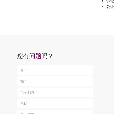
诉
公
您有
问题
吗？
名 *
姓 *
电子邮件 *
电话
您的留言 *