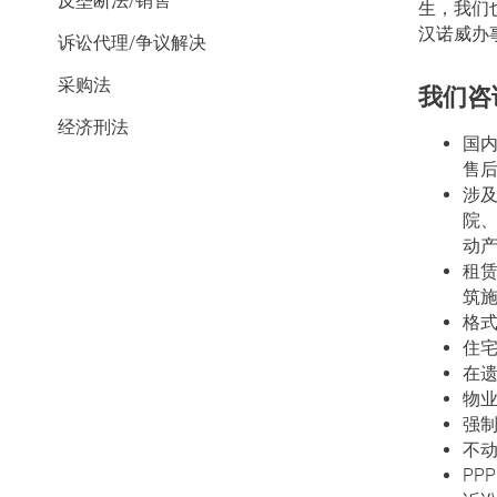
反垄断法/销售
生，我们
汉诺威办事
诉讼代理/争议解决
采购法
我们咨
经济刑法
国
售
涉
院
动
租
筑
格
住
在
物
强
不
PP